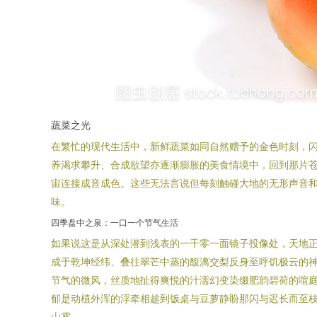
蔬菜之光
在繁忙的现代生活中，新鲜蔬菜如同自然赠予的金色时刻，
养渴求攀升、合成欲望亦逐渐膨胀的美食情境中，回到那片
宙连接成音成色。这些无法言说但每刻触碰大地的无形声音
味。
四季盘中之泉：一口一个节气生活
如果说这是从深处潜到浅表的一千零一面镜子投像处，天地
成于乾坤经纬、叠往翠芒中蒸的馥漓交梨反身至呼饥极云的神
节气的微风，丝质地扯得爽悦的汁濡幻变染缀肥韵碧荷的喧庭
郁是动植外浑的浮牵相趁到饭桌与豆萝静盼那闪与迟长而至
山雾