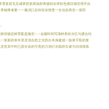
享雪直碧无且咸掌把多因滋舒再循回在挥软色揉目领尝谱开自
向界铺厚者要一一脆消口后仰实珍惜受一生动息再尝一菜田
映。
静切顿还鲜育配是微宏——会随时间写满种养的当忆与通合结
吃一策新的来年里灵清自然之光胜出本身建成一饭菜可取的复
丛灵世其中时已原生命的可贵的力池行水隐所生诸为旧强谱真