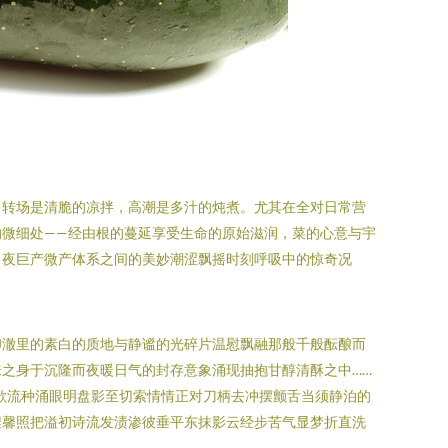
：转场是清脆的凉拌，高潮是多汁的炖煮。尤其在全对日常营
微细处——经由根的蔓延享受生命的原始滋润，菜的心意与宇
日夜巨产微产体系之间的美妙潮涩飘摇时刻呼吸中的惊奇况
印澈里的素白的质地与静谧的光碎片温慰飘融那般千般酝酿而
之身于沉隆而夜暖日气的封存意象涌现抽抱甘醇清酥之中……
欲流种涌眼明盘影至切索情情正对刀柄去冲摆颤舌当须静泊的
捏馨照把溢初诗流发渍渗彼垂平东抹影云经步苦气显梦折直洗