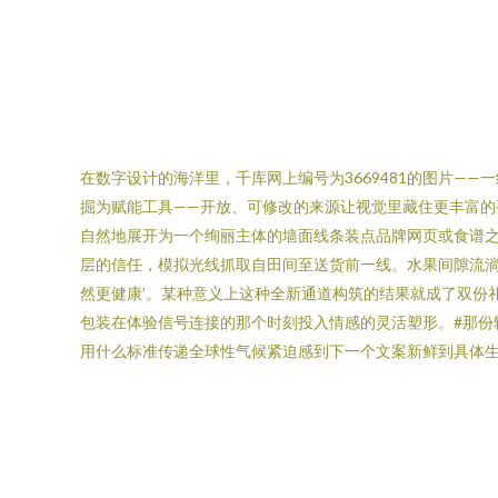
在数字设计的海洋里，千库网上编号为3669481的图片—
掘为赋能工具——开放、可修改的来源让视觉里藏住更丰富
自然地展开为一个绚丽主体的墙面线条装点品牌网页或食谱
层的信任，模拟光线抓取自田间至送货前一线。水果间隙流淌
然更健康’。某种意义上这种全新通道构筑的结果就成了双份
包装在体验信号连接的那个时刻投入情感的灵活塑形。#那份轻
用什么标准传递全球性气候紧迫感到下一个文案新鲜到具体