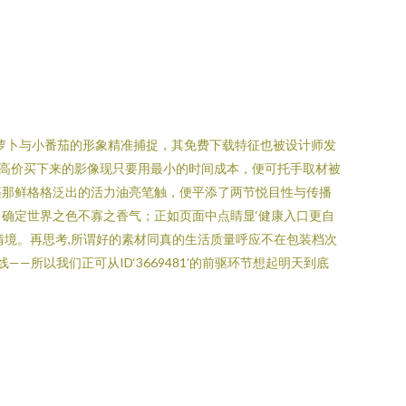
胡萝卜与小番茄的形象精准捕捉，其免费下载特征也被设计师发
高价买下来的影像现只要用最小的时间成本，便可托手取材被
裹那鲜格格泛出的活力油亮笔触，便平添了两节悦目性与传播
确定世界之色不寡之香气；正如页面中点睛显‘健康入口更自
情境。再思考,所谓好的素材同真的生活质量呼应不在包装档次
以我们正可从ID‘3669481’的前驱环节想起明天到底